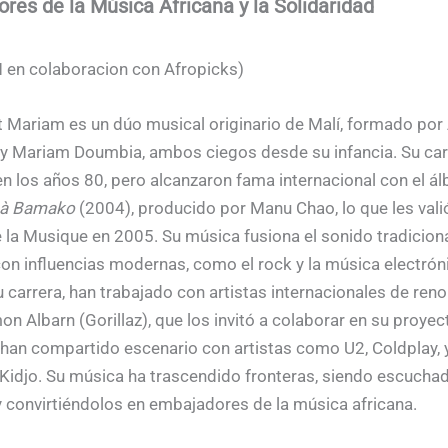
res de la Música Africana y la Solidaridad
 en colaboracion con Afropicks)
 Mariam es un dúo musical originario de Malí, formado po
y Mariam Doumbia, ambos ciegos desde su infancia. Su car
 los años 80, pero alcanzaron fama internacional con el á
 à Bamako
(2004), producido por Manu Chao, lo que les vali
e la Musique en 2005. Su música fusiona el sonido tradicion
on influencias modernas, como el rock y la música electróni
u carrera, han trabajado con artistas internacionales de re
 Albarn (Gorillaz), que los invitó a colaborar en su proye
y han compartido escenario con artistas como U2, Coldplay, 
Kidjo. Su música ha trascendido fronteras, siendo escucha
 convirtiéndolos en embajadores de la música africana.