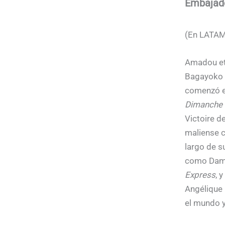
Embajado
(En LATAM
Amadou et
Bagayoko 
comenzó en
Dimanche
Victoire d
maliense c
largo de s
como Damon
Express
, 
Angélique 
el mundo y