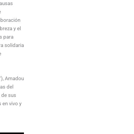
causas
e
aboración
breza y el
s para
a solidaria
e
), Amadou
as del
s de sus
 en vivo y