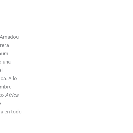
r Amadou
rera
lbum
ó una
al
ca. A lo
nombre
cto
Africa
y
da en todo