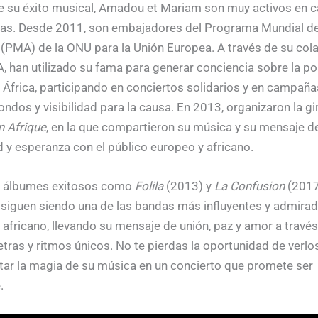
 su éxito musical, Amadou et Mariam son muy activos en 
ias. Desde 2011, son embajadores del Programa Mundial d
(PMA) de la ONU para la Unión Europea. A través de su col
, han utilizado su fama para generar conciencia sobre la po
África, participando en conciertos solidarios y en campaña
ondos y visibilidad para la causa. En 2013, organizaron la gir
n Afrique
, en la que compartieron su música y su mensaje d
d y esperanza con el público europeo y africano.
s álbumes exitosos como
Folila
(2013) y
La Confusion
(2017
siguen siendo una de las bandas más influyentes y admirad
 africano, llevando su mensaje de unión, paz y amor a travé
etras y ritmos únicos. No te pierdas la oportunidad de verlos
ar la magia de su música en un concierto que promete ser
.