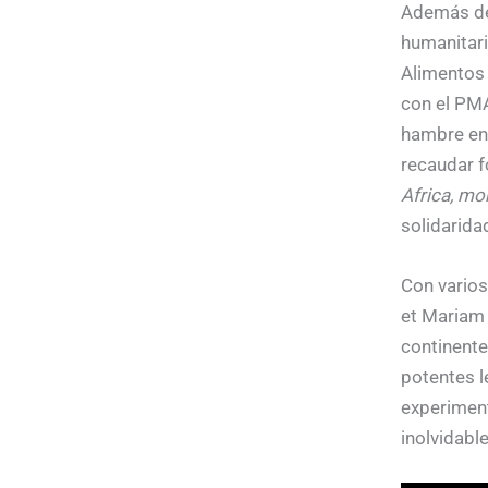
Además de
humanitar
Alimentos 
con el PMA
hambre en 
recaudar f
Africa, mo
solidarida
Con vario
et Mariam 
continente
potentes l
experiment
inolvidable