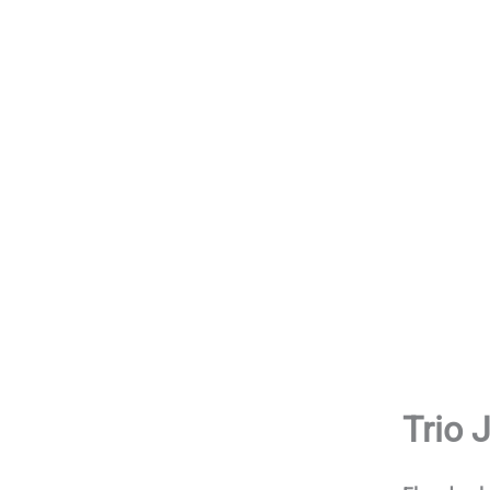
Aller
au
contenu
Trio 