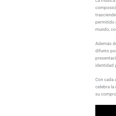
La música 
composici
trasciende
permitido 
mundo, co
Además de
difunto po
presentaci
identidad y
Con cada a
celebra la
su comprom